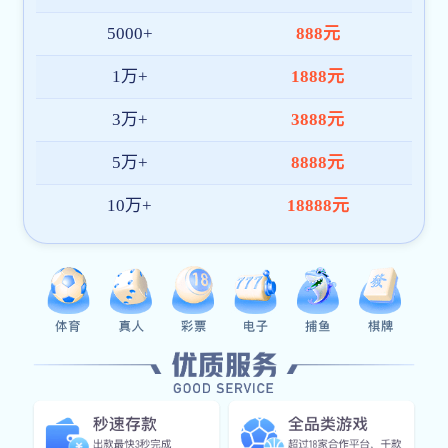
1、自我失误的认知
每位运动员在职业生涯中都难免会犯错，而莫布里也
不例外。在最近的一场关键比赛中，他因对篮板球把
握不当而导致了一些失分。这让他感到十分懊恼，因
此赛后他认真检讨了自己的表现。他认为，作为一名
大个子球员，篮板球不仅仅是技术问题，更是心理素
质和判断力的问题。他需要学会在高压环境下保持冷
静，并作出快速准确的决策。
莫布里还提到，自我失误不仅仅是个人能力不足的体
现，也反映出他对比赛节奏和队友配合的不够熟悉。
因此，他决定更加关注与队友之间的沟通与合作，以
便在未来能够更好地协同作战。通过这种方式，他希
望能够减少类似错误，让自己变得更加稳健。