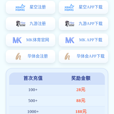
赛将展现全新状态
在最近的一场比赛中，莫布里对自己的表现进行了深
刻的反思，尤其是他在篮板控制方面的失误。作为一
名年轻的球员，莫布里意识到自己在关键时刻未能有
效地掌握篮板球，这直接影响了球队的整体表现。他
强调，在接下来的比赛中，他将全力以赴调整状态，
以更好地执行篮板控制。本文将从四个方面探讨莫布
里的反思和未来展望，包括自我失误的认知、篮板控
制的重要性、如何调整心态以及对球队影响的预期。
通过这次反思，莫布里不仅希望提升个人技艺，更希
望带动整个团队向前发展，为赢得更多胜利而努力。