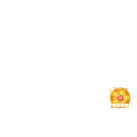
巧的内容，包括位置选择、身体对抗及弹跳能力等方
面。他希望通过不断练习，提高自己在这一领域的竞
争力。此外，他还关注到了许多优秀内线球员如何利
用身体优势进行争抢，从中汲取经验教训，以便应用
于自己的比赛当中。
值得一提的是，优秀的篮板控制不仅需要个人努力，
还需要团队默契。莫布里表示，他将与其他内线队友
加强配合，共同制定策略，以确保在比赛中形成合
力，让球队在争夺篮板时占据主动权。
3、调整心态的方法
心态对于运动员来说至关重要。经历过几场失利后，
莫布里意识到必须调整自己的心态，以应对接下来的
挑战。他开始学习一些心理调适的方法，比如冥想和