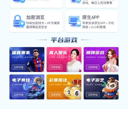
最终，莫布里的反思并不是为了自责，而是为了更好
地成长。他深知，在职业篮球这条道路上，每一次失
败都是宝贵的经验，只要积极面对，就一定能够迎来
新的突破。
2、篮板控制的重要性
对于篮球比赛而言，篮板控制至关重要。良好的篮板
控制可以帮助球队获得更多进攻机会，同时限制对手
得分。而作为内线球员，莫布里的责任尤为重大。他
明白，如果不能有效把控篮板，不仅自身的数据会受
到影响，也可能导致球队整体战绩下滑。因此，他开
始着重研究如何提升自己的篮板能力。
为此，莫布里在训练中加入了专门针对篮板球抢夺技