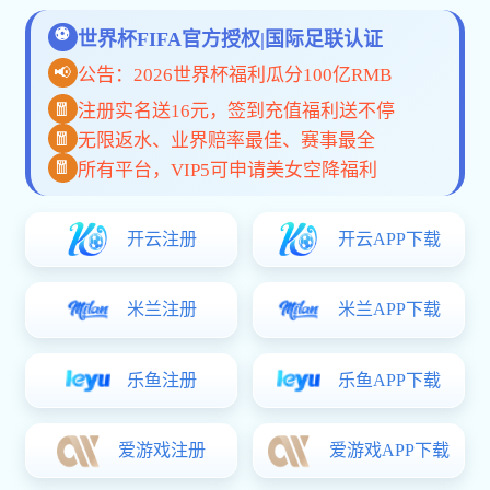
从这里开始
覆盖实时赛事、专业数据、高清视频，
NG体育
APP
与网页版为您提供便捷的体育服务。
APP下载
网页版入口
首页
/
体育报道
/ 正文
2026-06-23 01:53
47 次阅读
内马尔小腿受伤巴西队官方确认将缺席世