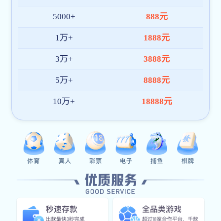
队友进行高强度训练时，突然感到小腿部位传来剧烈
疼痛，这让教练和医务人员迅速做出了反应，对其进
行了初步检查。
经过详细检查后，医生判断出内马尔的小腿肌肉出现
了拉伤现象。这种损伤常见于高强度运动员，在快速
跑动或急停转向时极易发生。因此，内马尔在这方面
需要更加注意自己的身体状态。
此外，长时间以来，高强度比赛和频繁训练都对他的
身体造成了一定压力，这也可能导致他在意外情况下
更容易受伤。因此，对于职业球员来说，合理安排训
练与休息时间显得尤为重要。
2、对巴西队影响深远