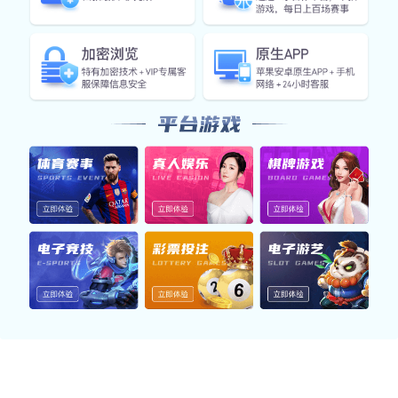
氛围。不少球员表示，他们非常渴望能赢得这场比
赛，并借此机会进一步证明自己。因此，可以说，此
时此刻，对于尼克斯来说，每一场比赛都是一种锻炼
与挑战，而面对马刺这样的传统强队，更是极为重要
的一环。
2、为何更希望遇到健康状况不佳对
手
尽管尼克斯期待能赢下与马刺的较量，但他们内心深
处或许更希望能够在对方状态不佳的时候碰面。这并
非因为缺乏竞争精神，而是出于战略和心理层面的考
虑。当一个球队面临伤病困扰或战绩低迷时，其整体
表现往往会受到极大影响。
首先，从竞技层面来看，健康状况不佳的对手可能意