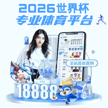
注册入口
NG体育
—— 比赛数据