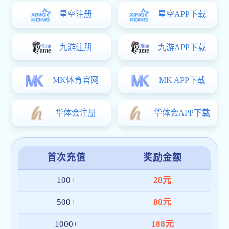
况不佳的对手
本文将围绕“尼克斯期待马刺胜利，但更希望面对健康
状况不佳的对手”这一主题进行深入探讨。首先，我们
将分析尼克斯队当前的战绩和状态，探讨他们对马刺
胜利的期待。接下来，将讨论为何尼克斯更倾向于面
对健康状况不佳的对手，这其中涉及到竞技状态、心
理因素以及比赛策略等多方面内容。此外，还会论及
两支球队之间的历史交锋记录和未来潜在的对决影
响。最后，对全文进行总结，回顾尼克斯在这个赛季
中的关键决策与期望，以及对于未来比赛形势的展
望。