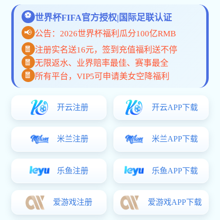
从这里开始
覆盖实时赛事、专业数据、高清视频，
NG体育
APP
与网页版为您提供便捷的体育服务。
APP下载
网页版入口
首页
/
体育报道
/ 正文
2026-06-29 03:30
44 次阅读
铜梁龙与国安首发阵容对决五外援迎战四