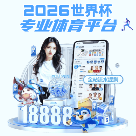
注册入口
NG体育
—— 比赛数据