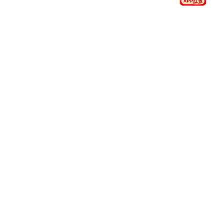
这样的不确定性让整场赛事充满戏剧性，更加令人期
待！
总体来看，此次交锋不仅关乎积分榜上的排名，更是
两支球队实力的一次较量。从长远角度看，这样高水
平赛事将助力年轻球员成长，为中国足球培养更多人
才奠定基础，也让广大球迷感受到足球运动魅力所
在。
总结：
综上所述，这场“铜梁龙与国安首发阵容”的较量，不
仅展示了两支球队精湛技艺，还凸显了现代足球日益
加强的人才国际化趋势。通过五外援迎战四外援，我
们看到了不同风格之间碰撞产生出的火花，让人更加
期待未来赛事的发展。