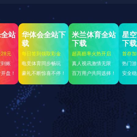
中，我们将从梅西的个人技战术特点、对球队的
四个方面进行详细分析，力求全面呈现梅西在美
1、梅西的个人技战术特点
梅西作为历史上最伟大的足球运动员之一，其技
高的控球能力和敏捷的脚下技术，在面对防守时
门也让他成为禁区内外都具威胁的得分手。这些
会，为队友提供助攻。
除了技术之外，梅西在场上的智慧也是其成功的
对方防线和队友的位置，及时作出判断并选择最
他即便在复杂局面中依然能够找到解决问题的方
此外，梅西在场上的稳定性也是他的一个显著优
的高强度比赛后依然具备顶级竞技水平，这为他