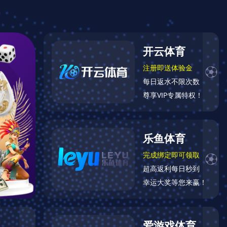
注册入口
始