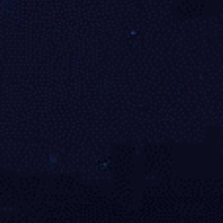
特别是他六次精彩扑救和...
合
充满悬念和期待。近期的...
式
不断提升，而最近的消息更...
欧元
在助力该国的社会发展。...
成