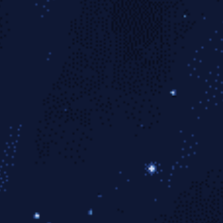
技战术特点，让梅西在美职联中迅速适应并展现
2、对球队的重要性
梅西加入美职联后，对迈阿密国际队产生了深远
升了全队士气和信心。在进攻端，他凭借自己卓
起前场进攻，使得其他队员也能够发挥更大的潜
同时，作为球队领袖，梅西自然承担起带动团队
用，引导年轻球员成长，并帮助他们理解比赛节
在重建中的球队尤为重要，为团队建立默契奠定
此外，梅西所带来的商业价值与市场影响力同样
更广泛的关注和赞助商，一系列相关活动也随之
了整个联盟更好地向前发展。
3、在美职联中的影响力