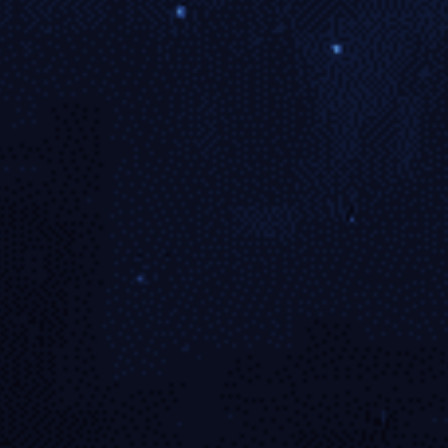
本文将围绕颜骏凌在比赛中的卓越表现展开，
2026-06-15
2
巴西逆转日本展现实力与天赋的完美结
在国际足球的舞台上，巴西与日本的对决总是
2026-07-28
3
德天空消息称布朗体检顺利完成即将正
近年来，拜仁慕尼黑在转会市场上的活跃程度
2026-08-01
4
巴萨基金会向委内瑞拉捐赠首笔10万
巴萨基金会向委内瑞拉捐赠首笔10万欧元，旨
2026-07-25
5
阿尔特塔谈欧冠决赛梦想成真感慨球队